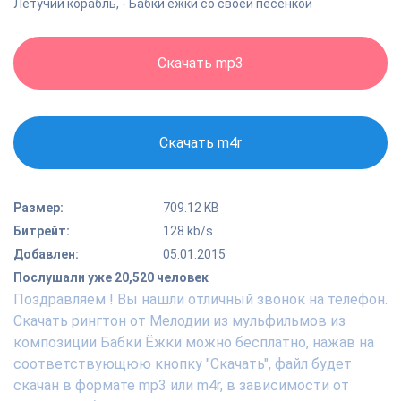
Летучий корабль, - Бабки ежки со своей песенкой
Скачать mp3
Скачать m4r
Размер:
709.12 KB
Битрейт:
128 kb/s
Добавлен:
05.01.2015
Послушали уже 20,520 человек
Поздравляем ! Вы нашли отличный звонок на телефон.
Скачать рингтон от Мелодии из мульфильмов из
композиции Бабки Ёжки можно бесплатно, нажав на
соответствующюю кнопку "Скачать", файл будет
скачан в формате mp3 или m4r, в зависимости от