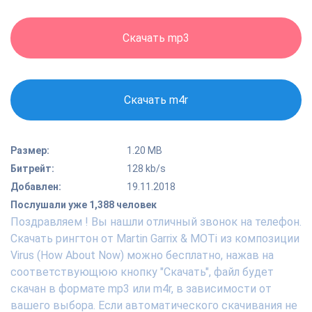
Скачать mp3
Скачать m4r
Размер:
1.20 MB
Битрейт:
128 kb/s
Добавлен:
19.11.2018
Послушали уже 1,388 человек
Поздравляем ! Вы нашли отличный звонок на телефон.
Скачать рингтон от Martin Garrix & MOTi из композиции
Virus (How About Now) можно бесплатно, нажав на
соответствующюю кнопку "Скачать", файл будет
скачан в формате mp3 или m4r, в зависимости от
вашего выбора. Если автоматического скачивания не