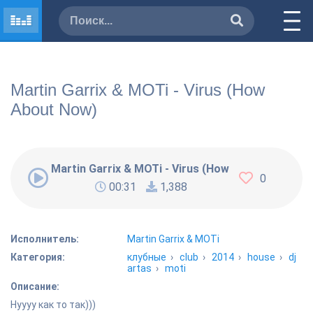
Martin Garrix & MOTi - Virus (How
About Now)
Martin Garrix & MOTi - Virus (How About Now)
0
00:31
1,388
Исполнитель:
Martin Garrix & MOTi
Категория:
клубные
›
club
›
2014
›
house
›
dj
artas
›
moti
Описание:
Нуууу как то так)))