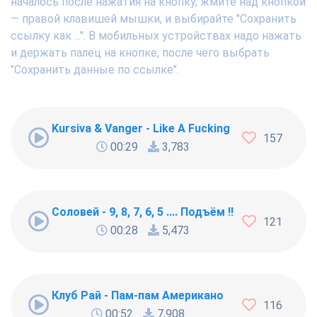
началось после нажатия на кнопку, жмите над кнопкой
— правой клавишей мышки, и выбирайте "Сохранить
ссылку как ...". В мобильных устройствах надо нажать
и держать палец на кнопке, после чего выбрать
"Сохранить данные по ссылке".
Kursiva & Vanger - Like A Fucking Newbie
157
00:29
3,783
Соловей - 9, 8, 7, 6, 5 .... Подъём !!!
121
00:28
5,473
Клуб Рай - Пам-пам Американо
116
00:52
7,908