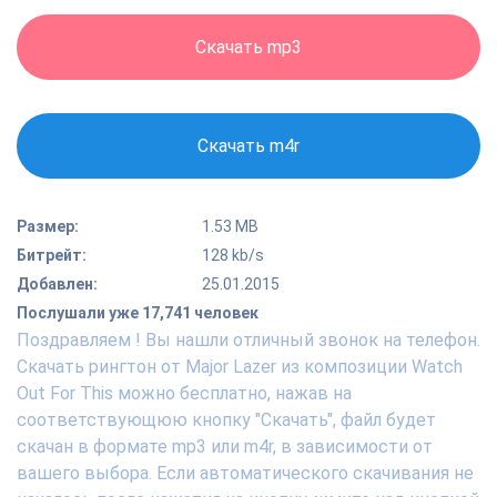
Скачать mp3
Скачать m4r
Размер:
1.53 MB
Битрейт:
128 kb/s
Добавлен:
25.01.2015
Послушали уже 17,741 человек
Поздравляем ! Вы нашли отличный звонок на телефон.
Скачать рингтон от Major Lazer из композиции Watch
Out For This можно бесплатно, нажав на
соответствующюю кнопку "Скачать", файл будет
скачан в формате mp3 или m4r, в зависимости от
вашего выбора. Если автоматического скачивания не