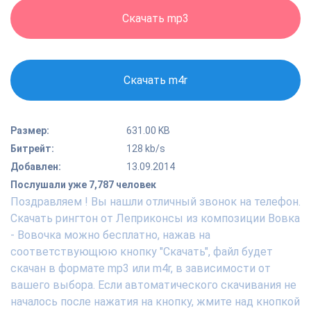
Скачать mp3
Скачать m4r
Размер:
631.00 KB
Битрейт:
128 kb/s
Добавлен:
13.09.2014
Послушали уже 7,787 человек
Поздравляем ! Вы нашли отличный звонок на телефон.
Скачать рингтон от Леприконсы из композиции Вовка
- Вовочка можно бесплатно, нажав на
соответствующюю кнопку "Скачать", файл будет
скачан в формате mp3 или m4r, в зависимости от
вашего выбора. Если автоматического скачивания не
началось после нажатия на кнопку, жмите над кнопкой