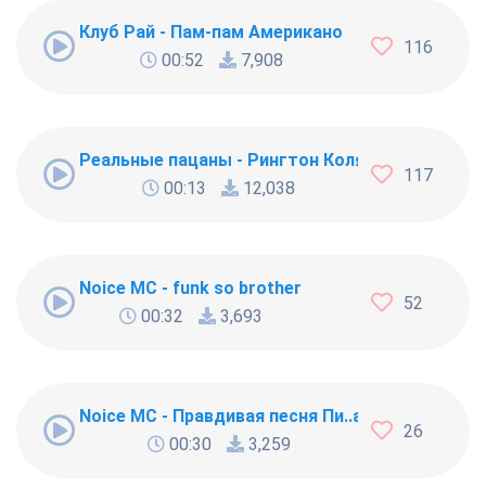
Клуб Рай - Пам-пам Американо
116
00:52
7,908
Реальные пацаны - Рингтон Коляна
117
00:13
12,038
Noice MC - funk so brother
52
00:32
3,693
Noice MC - Правдивая песня Пи..абола
26
00:30
3,259