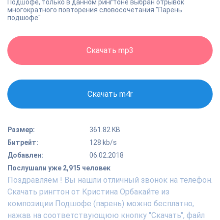
Подшофе, только в данном рингтоне выбран отрывок
многократного повторения словосочетания "Парень
подшофе"
Скачать mp3
Скачать m4r
Размер:
361.82 KB
Битрейт:
128 kb/s
Добавлен:
06.02.2018
Послушали уже 2,915 человек
Поздравляем ! Вы нашли отличный звонок на телефон.
Скачать рингтон от Кристина Орбакайте из
композиции Подшофе (парень) можно бесплатно,
нажав на соответствующюю кнопку "Скачать", файл