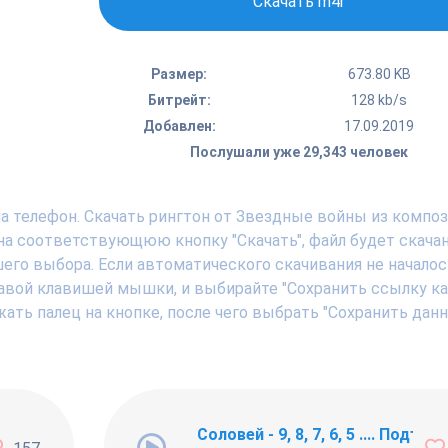
Скачать m4r
Размер:
673.80 KB
Битрейт:
128 kb/s
Добавлен:
17.09.2019
Послушали уже 29,343 человек
а телефон. Скачать рингтон от Звездные войны из компо
а соответствующюю кнопку "Скачать", файл будет скачан
шего выбора. Если автоматического скачивания не началос
авой клавишей мышки, и выбирайте "Сохранить ссылку как .
ать палец на кнопке, после чего выбрать "Сохранить дан
ng Newbie
Соловей - 9, 8, 7, 6, 5 .... Подъём !