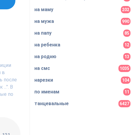
на маму
202
на мужа
990
на папу
85
на ребенка
12
на родню
13
зиции
на смс
1035
 в
ь после
нарезки
104
..". В
по именам
11
ные по
танцевальные
6427
!!