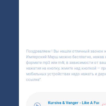
Поздравляем ! Вы нашли отличный звонок н
Имперский Марш можно бесплатно, нажав н
формате mp3 или m4r, в зависимости от ва
нажатия на кнопку, жмите над кнопкой — пр
мобильных устройствах надо нажать и держ
ссылке".
Kursiva & Vanger - Like A Fucki