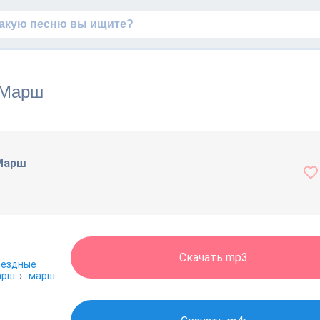
 Марш
 Марш
Скачать mp3
вездные
арш
›
марш