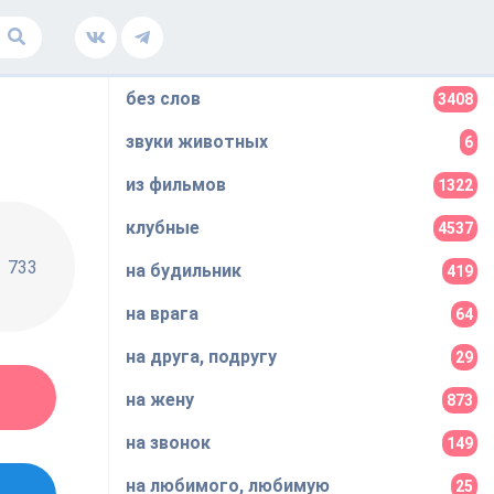
без слов
3408
звуки животных
6
из фильмов
1322
клубные
4537
733
на будильник
419
на врага
64
на друга, подругу
29
на жену
873
на звонок
149
на любимого, любимую
25