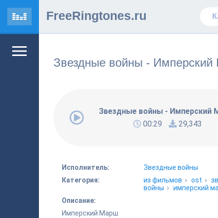
FreeRingtones.ru
Звездные войны - Имперский
Звездные войны - Имперский
00:29
29,343
Исполнитель:
Звездные войны
Категория:
из фильмов
›
ost
›
з
войны
›
имперский м
Описание:
Имперский Марш