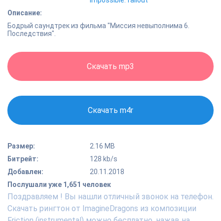
impossible: fallout
Описание:
Бодрый саундтрек из фильма "Миссия невыполнима 6.
Последствия".
Скачать mp3
Скачать m4r
Размер:
2.16 MB
Битрейт:
128 kb/s
Добавлен:
20.11.2018
Послушали уже 1,651 человек
Поздравляем ! Вы нашли отличный звонок на телефон.
Скачать рингтон от ImagineDragons из композиции
Friction (instrumental) можно бесплатно, нажав на