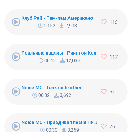
Клуб Рай - Пам-пам Американо
116
00:52
7,908
Реальные пацаны - Рингтон Коляна
117
00:13
12,037
Noice MC - funk so brother
52
00:32
3,692
Noice MC - Правдивая песня Пи..абола
26
00:30
3,259