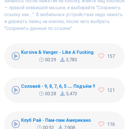
началось после нажатия на кнопку, жмите над кнопкой
— правой клавишей мышки, и выбирайте "Сохранить
ссылку как ...". В мобильных устройствах надо нажать
и держать палец на кнопке, после чего выбрать
"Сохранить данные по ссылке".
Kursiva & Vanger - Like A Fucking Newbie
157
00:29
3,783
Соловей - 9, 8, 7, 6, 5 .... Подъём !!!
121
00:28
5,473
Клуб Рай - Пам-пам Американо
116
00:52
7,908