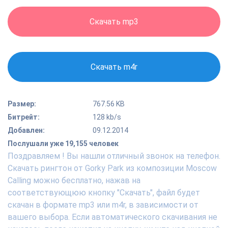
Скачать mp3
Скачать m4r
Размер:
767.56 KB
Битрейт:
128 kb/s
Добавлен:
09.12.2014
Послушали уже 19,155 человек
Поздравляем ! Вы нашли отличный звонок на телефон.
Скачать рингтон от Gorky Park из композиции Moscow
Calling можно бесплатно, нажав на
соответствующюю кнопку "Скачать", файл будет
скачан в формате mp3 или m4r, в зависимости от
вашего выбора. Если автоматического скачивания не