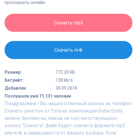
прослушать онлайн
Скачать mp3
Скачать m4r
Размер:
772.20 KB
Битрейт:
128 kb/s
Добавлен:
30.09.2018
Послушали уже 71,131 человек
Поздравляем ! Вы нашли отличный звонок на телефон.
Скачать рингтон от Гога из композиции Боби Боба
можно бесплатно, нажав на соответствующюю
кнопку "Скачать", файл будет скачан в формате mp3
или m4r, в зависимости от вашего выбора. Если