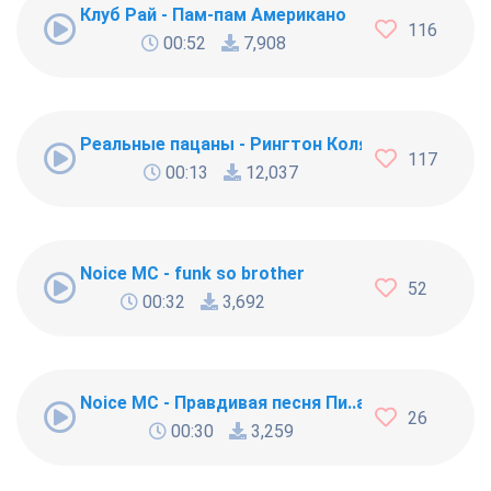
Клуб Рай - Пам-пам Американо
116
00:52
7,908
Реальные пацаны - Рингтон Коляна
117
00:13
12,037
Noice MC - funk so brother
52
00:32
3,692
Noice MC - Правдивая песня Пи..абола
26
00:30
3,259