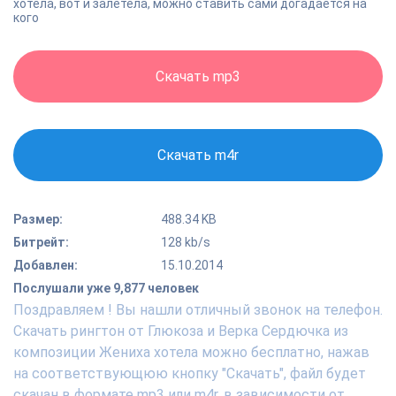
хотела, вот и залетела, можно ставить сами догадается на
кого
Скачать mp3
Скачать m4r
Размер:
488.34 KB
Битрейт:
128 kb/s
Добавлен:
15.10.2014
Послушали уже 9,877 человек
Поздравляем ! Вы нашли отличный звонок на телефон.
Скачать рингтон от Глюкоза и Верка Сердючка из
композиции Жениха хотела можно бесплатно, нажав
на соответствующюю кнопку "Скачать", файл будет
скачан в формате mp3 или m4r, в зависимости от