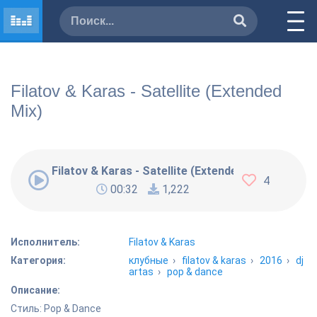
Filatov & Karas - Satellite (Extended
Mix)
Filatov & Karas - Satellite (Extended Mix)
4
00:32
1,222
Исполнитель:
Filatov & Karas
Категория:
клубные
›
filatov & karas
›
2016
›
dj
artas
›
pop & dance
Описание:
Стиль: Pop & Dance