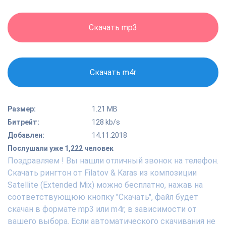
Скачать mp3
Скачать m4r
Размер:
1.21 MB
Битрейт:
128 kb/s
Добавлен:
14.11.2018
Послушали уже 1,222 человек
Поздравляем ! Вы нашли отличный звонок на телефон.
Скачать рингтон от Filatov & Karas из композиции
Satellite (Extended Mix) можно бесплатно, нажав на
соответствующюю кнопку "Скачать", файл будет
скачан в формате mp3 или m4r, в зависимости от
вашего выбора. Если автоматического скачивания не