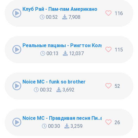
Клуб Рай - Пам-пам Американо
116
00:52
7,908
Реальные пацаны - Рингтон Коляна
115
00:13
12,037
Noice MC - funk so brother
52
00:32
3,692
Noice MC - Правдивая песня Пи..абола
26
00:30
3,259