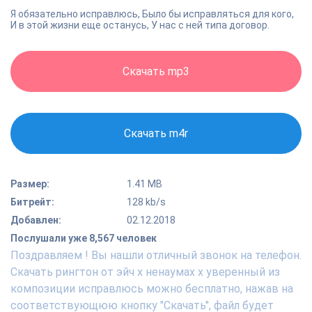
Я обязательно исправлюсь, Было бы исправляться для кого,
И в этой жизни еще останусь, У нас с ней типа договор.
Скачать mp3
Скачать m4r
Размер:
1.41 MB
Битрейт:
128 kb/s
Добавлен:
02.12.2018
Послушали уже 8,567 человек
Поздравляем ! Вы нашли отличный звонок на телефон.
Скачать рингтон от эйч x ненаумах х уверенный из
композиции исправлюсь можно бесплатно, нажав на
соответствующюю кнопку "Скачать", файл будет