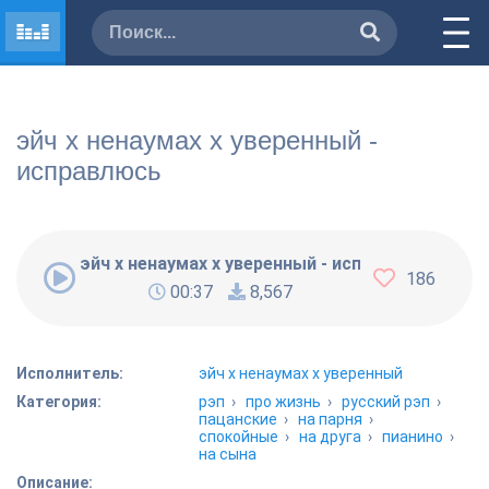
эйч x ненаумах х уверенный -
исправлюсь
эйч x ненаумах х уверенный - исправлюсь
186
00:37
8,567
Исполнитель:
эйч x ненаумах х уверенный
Категория:
рэп
›
про жизнь
›
русский рэп
›
пацанские
›
на парня
›
спокойные
›
на друга
›
пианино
›
на сына
Описание: