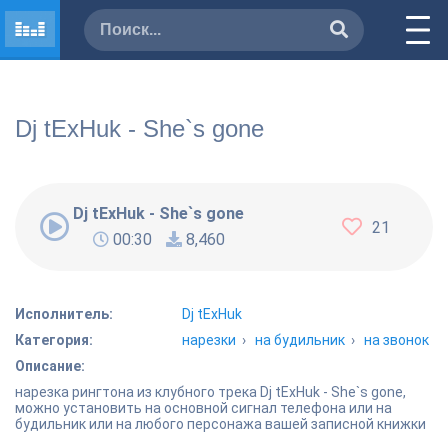
Dj tExHuk - She`s gone
Dj tExHuk - She`s gone
21
00:30
8,460
Исполнитель:
Dj tExHuk
Категория:
нарезки
›
на будильник
›
на звонок
Описание:
нарезка рингтона из клубного трека Dj tExHuk - She`s gone,
можно установить на основной сигнал телефона или на
будильник или на любого персонажа вашей записной книжки