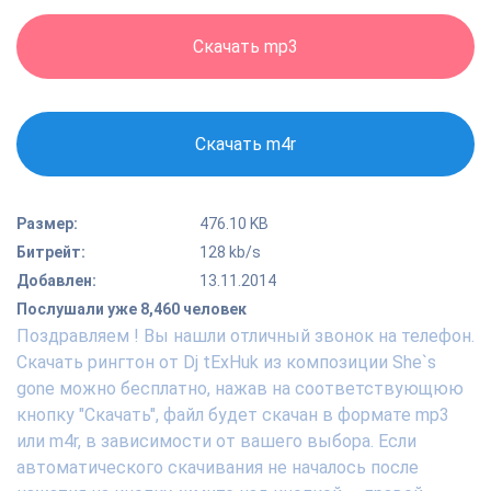
Скачать mp3
Скачать m4r
Размер:
476.10 KB
Битрейт:
128 kb/s
Добавлен:
13.11.2014
Послушали уже 8,460 человек
Поздравляем ! Вы нашли отличный звонок на телефон.
Скачать рингтон от Dj tExHuk из композиции She`s
gone можно бесплатно, нажав на соответствующюю
кнопку "Скачать", файл будет скачан в формате mp3
или m4r, в зависимости от вашего выбора. Если
автоматического скачивания не началось после