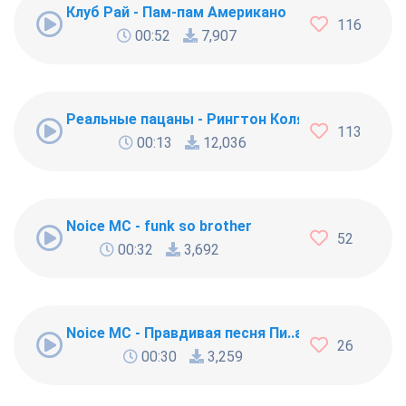
Клуб Рай - Пам-пам Американо
116
00:52
7,907
Реальные пацаны - Рингтон Коляна
113
00:13
12,036
Noice MC - funk so brother
52
00:32
3,692
Noice MC - Правдивая песня Пи..абола
26
00:30
3,259