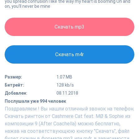
you spread confusion I like the way my heart is booming On and
on, you'll never be mine
Скачать mp3
Скачать m4r
Размер:
1.07 MB
Битрейт:
128 kb/s
Добавлен:
08.11.2018
Послушали уже 994 человек
Поздравляем ! Вы нашли отличный звонок на телефон.
Скачать рингтон от Cashmere Cat feat. MØ & Sophie из
композиции 9 (After Coachella) можно бесплатно,
нажав на соответствующюю кнопку "Скачать", файл
будет скачан в формате mp3 или m4r, в зависимости