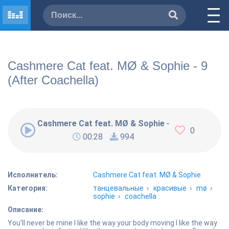
Cashmere Cat feat. MØ & Sophie - 9
(After Coachella)
Cashmere Cat feat. MØ & Sophie - 9 (After Coach
0
00:28
994
Исполнитель:
Cashmere Cat feat. MØ & Sophie
Категория:
танцевальные
›
красивые
›
mø
›
sophie
›
coachella
Описание:
You'll never be mine I like the way your body moving I like the way