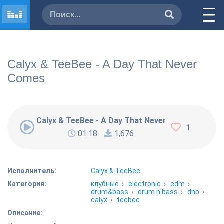
Calyx & TeeBee - A Day That Never
Comes
Calyx & TeeBee - A Day That Never Comes
1
01:18
1,676
Исполнитель:
Calyx & TeeBee
Категория:
клубные
›
electronic
›
edm
›
drum&bass
›
drum n bass
›
dnb
›
calyx
›
teebee
Описание: