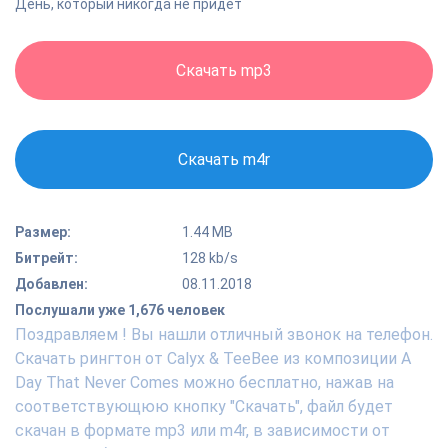
День, который никогда не придет
Скачать mp3
Скачать m4r
Размер:
1.44 MB
Битрейт:
128 kb/s
Добавлен:
08.11.2018
Послушали уже 1,676 человек
Поздравляем ! Вы нашли отличный звонок на телефон.
Скачать рингтон от Calyx & TeeBee из композиции A
Day That Never Comes можно бесплатно, нажав на
соответствующюю кнопку "Скачать", файл будет
скачан в формате mp3 или m4r, в зависимости от