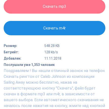
Скачать mp3
Скачать m4r
Размер:
548.28 KB
Битрейт:
128 kb/s
Добавлен:
11.11.2018
Послушали уже 1,353 человек
Поздравляем ! Вы нашли отличный звонок на телефон.
Скачать рингтон от Caleb Johnson из композиции
Sailing Away можно бесплатно, нажав на
соответствующюю кнопку "Скачать", файл будет
скачан в формате mp3 или m4r, в зависимости от
вашего выбора. Если автоматического скачивания не
началось после нажатия на кнопку, жмите над кнопкой