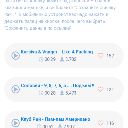
нажатия на кнопку, жмите над кнопкой — правой
клавишей мышки, и выбирайте "Сохранить ссылку
как ...". В мобильных устройствах надо нажать и
держать палец на кнопке, после чего выбрать
"Сохранить данные по ссылке".
Kursiva & Vanger - Like A Fucking Newbie
157
00:29
3,782
Соловей - 9, 8, 7, 6, 5 .... Подъём !!!
121
00:28
5,473
Клуб Рай - Пам-пам Американо
116
00:52
7,907