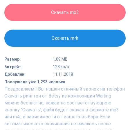
Скачать mp3
Скачать m4r
Размер:
1.09 MB
Битрейт:
128 kb/s
Добавлен:
11.11.2018
Послушали уже 1,293 человек
Поздравляем ! Вы нашли отличный звонок на телефон.
Скачать рингтон от Betsy из композиции Waiting
можно бесплатно, нажав на соответствующюю
кнопку "Скачать", файл будет скачан в формате mp3
или m4r, в зависимости от вашего выбора. Если
автоматического скачивания не началось после