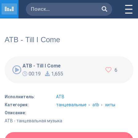
ATB - Till I Come
ATB - Till I Come
6
00:19
1,655
Исполнитель:
ATB
Категория:
танцевальные
›
atb
›
хиты
Описание:
ATB - танцевальная музыка