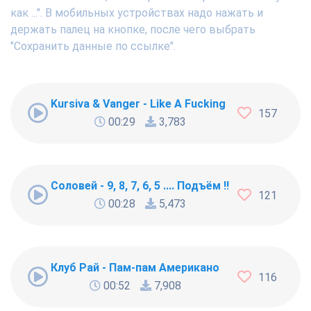
как ...". В мобильных устройствах надо нажать и
держать палец на кнопке, после чего выбрать
"Сохранить данные по ссылке".
Kursiva & Vanger - Like A Fucking Newbie
157
00:29
3,783
Соловей - 9, 8, 7, 6, 5 .... Подъём !!!
121
00:28
5,473
Клуб Рай - Пам-пам Американо
116
00:52
7,908