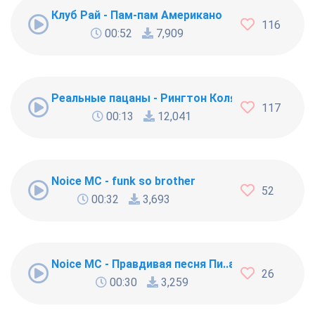
Клуб Рай - Пам-пам Американо
116
00:52
7,909
Реальные пацаны - Рингтон Коляна
117
00:13
12,041
Noice MC - funk so brother
52
00:32
3,693
Noice MC - Правдивая песня Пи..абола
26
00:30
3,259