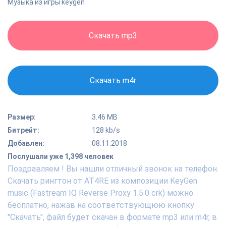
Музыка из игры keygen
Скачать mp3
Скачать m4r
Размер:
3.46 MB
Битрейт:
128 kb/s
Добавлен:
08.11.2018
Послушали уже 1,398 человек
Поздравляем ! Вы нашли отличный звонок на телефон.
Скачать рингтон от AT4RE из композиции KeyGen
music (Fastream IQ Reverse Proxy 1.5.0 crk) можно
бесплатно, нажав на соответствующюю кнопку
"Скачать", файл будет скачан в формате mp3 или m4r, в