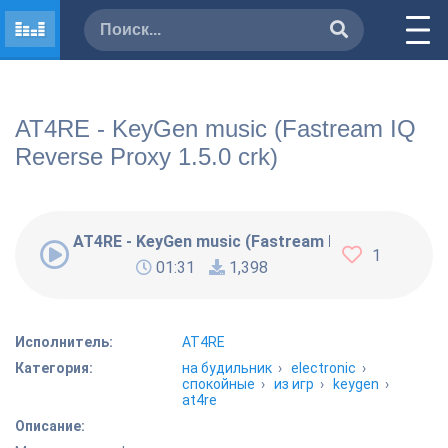
AT4RE - KeyGen music (Fastream IQ
Reverse Proxy 1.5.0 crk)
AT4RE - KeyGen music (Fastream IQ Reverse Proxy
1
01:31
1,398
Исполнитель:
AT4RE
Категория:
на будильник
›
electronic
›
спокойные
›
из игр
›
keygen
›
at4re
Описание: