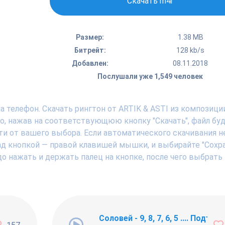
Скачать m4r
Размер:
1.38 MB
Битрейт:
128 kb/s
Добавлен:
08.11.2018
Послушали уже 1,549 человек
 телефон. Скачать рингтон от ARTIK & ASTI из композиции
но, нажав на соответствующюю кнопку "Скачать", файл бу
ти от вашего выбора. Если автоматического скачивания н
над кнопкой — правой клавишей мышки, и выбирайте "Сохр
адо нажать и держать палец на кнопке, после чего выбрать
ng Newbie
Соловей - 9, 8, 7, 6, 5 .... Подъём !