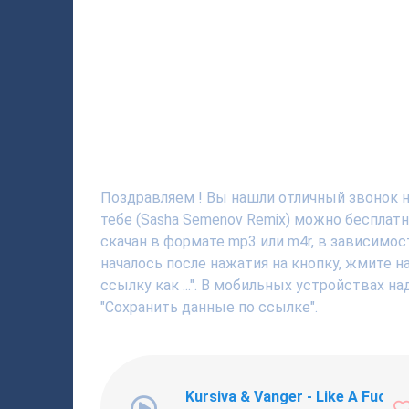
Поздравляем ! Вы нашли отличный звонок на
тебе (Sasha Semenov Remix) можно бесплат
скачан в формате mp3 или m4r, в зависимос
началось после нажатия на кнопку, жмите 
ссылку как ...". В мобильных устройствах н
"Сохранить данные по ссылке".
Kursiva & Vanger - Like A Fucki