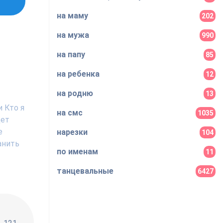
на маму
202
на мужа
990
на папу
85
на ребенка
12
на родню
13
 Кто я
на смс
1035
дет
е
нарезки
104
анить
по именам
11
танцевальные
6427
!!