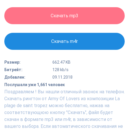
Скачать mp3
Скачать m4r
Размер:
662.47 KB
Битрейт:
128 kb/s
Добавлен:
09.11.2018
Послушали уже 1,661 человек
Поздравляем ! Вы нашли отличный звонок на телефон.
Скачать рингтон от Army Of Lovers из композиции La
plage de saint tropez можно бесплатно, нажав на
соответствующюю кнопку "Скачать", файл будет
скачан в формате mp3 или m4r, в зависимости от
вашего выбора. Если автоматического скачивания не