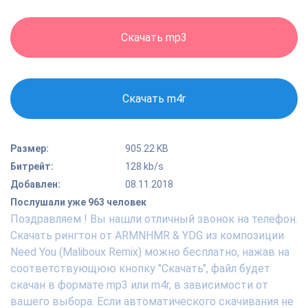
Скачать mp3
Скачать m4r
Размер:
905.22 KB
Битрейт:
128 kb/s
Добавлен:
08.11.2018
Послушали уже 963 человек
Поздравляем ! Вы нашли отличный звонок на телефон.
Скачать рингтон от ARMNHMR & YDG из композиции
Need You (Maliboux Remix) можно бесплатно, нажав на
соответствующюю кнопку "Скачать", файл будет
скачан в формате mp3 или m4r, в зависимости от
вашего выбора. Если автоматического скачивания не