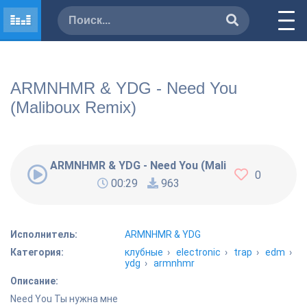
ARMNHMR & YDG - Need You
(Maliboux Remix)
ARMNHMR & YDG - Need You (Maliboux Remix)
0
00:29
963
Исполнитель:
ARMNHMR & YDG
Категория:
клубные
›
electronic
›
trap
›
edm
›
ydg
›
armnhmr
Описание:
Need You Ты нужна мне