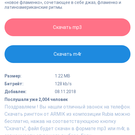
«новое фламенко», сочетающее в себе джаз, фламенко и
латиноамериканские ритмы.
Скачать mp3
Скачать m4r
Размер:
1.22 MB
Битрейт:
128 kb/s
Добавлен:
08.11.2018
Послушали уже 2,004 человек
Поздравляем ! Вы нашли отличный звонок на телефон.
Скачать рингтон от ARMIK из композиции Rubia можно
бесплатно, нажав на соответствующюю кнопку
"Скачать", файл будет скачан в формате mp3 или m4r, в