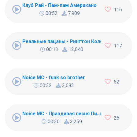
Клуб Рай - Пам-пам Американо
116
00:52
7,909
Реальные пацаны - Рингтон Коляна
117
00:13
12,040
Noice MC - funk so brother
52
00:32
3,693
Noice MC - Правдивая песня Пи..абола
26
00:30
3,259