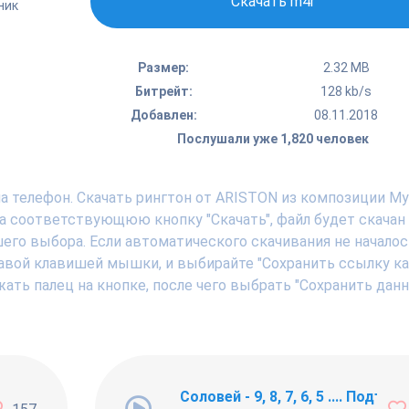
Скачать m4r
ник
Размер:
2.32 MB
Битрейт:
128 kb/s
Добавлен:
08.11.2018
Послушали уже 1,820 человек
а телефон. Скачать рингтон от ARISTON из композиции М
а соответствующюю кнопку "Скачать", файл будет скачан
шего выбора. Если автоматического скачивания не началос
авой клавишей мышки, и выбирайте "Сохранить ссылку как .
ать палец на кнопке, после чего выбрать "Сохранить дан
ng Newbie
Соловей - 9, 8, 7, 6, 5 .... Подъём !