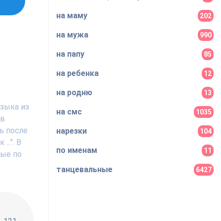
на маму
202
на мужа
990
на папу
85
на ребенка
12
на родню
13
узыка из
на смс
1035
 в
ь после
нарезки
104
..". В
по именам
11
ные по
танцевальные
6427
!!