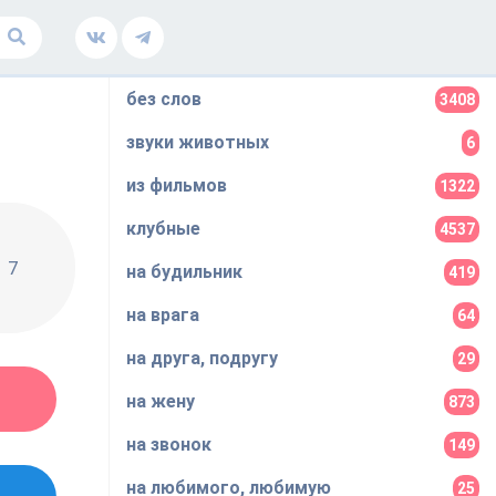
без слов
3408
звуки животных
6
из фильмов
1322
клубные
4537
7
на будильник
419
на врага
64
на друга, подругу
29
на жену
873
на звонок
149
на любимого, любимую
25