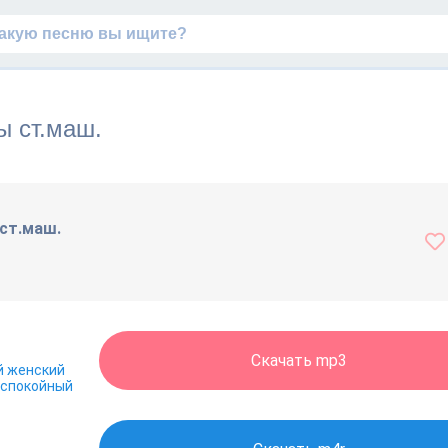
ы ст.маш.
ст.маш.
Скачать mp3
й женский
спокойный