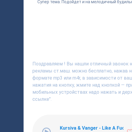
Супер тема. Подойдет и на мелодичный будиль
Поздравляем ! Вы нашли отличный звонок н
рекламы ст.маш. можно бесплатно, нажав н
формате mp3 или m4r, в зависимости от ва
нажатия на кнопку, жмите над кнопкой — пр
мобильных устройствах надо нажать и держ
ссылке".
Kursiva & Vanger - Like A Fucki