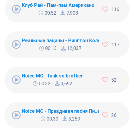
Клуб Рай - Пам-пам Американо
116
00:52
7,908
Реальные пацаны - Рингтон Коляна
117
00:13
12,037
Noice MC - funk so brother
52
00:32
3,692
Noice MC - Правдивая песня Пи..абола
26
00:30
3,259