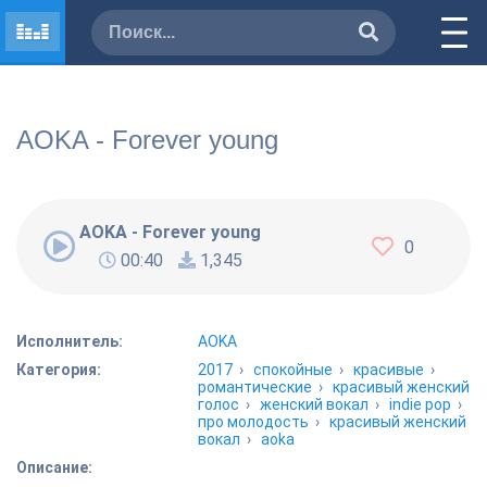
AOKA - Forever young
AOKA - Forever young
0
00:40
1,345
Исполнитель:
AOKA
Категория:
2017
›
спокойные
›
красивые
›
романтические
›
красивый женский
голос
›
женский вокал
›
indie pop
›
про молодость
›
красивый женский
вокал
›
aoka
Описание: