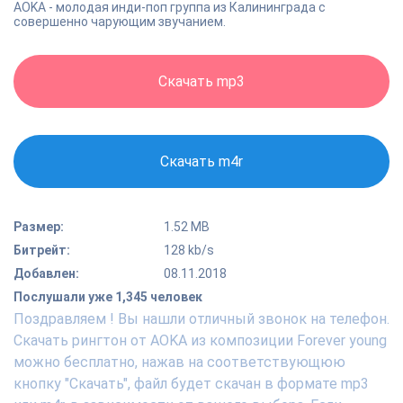
AOKA - молодая инди-поп группа из Калининграда с
совершенно чарующим звучанием.
Скачать mp3
Скачать m4r
Размер:
1.52 MB
Битрейт:
128 kb/s
Добавлен:
08.11.2018
Послушали уже 1,345 человек
Поздравляем ! Вы нашли отличный звонок на телефон.
Скачать рингтон от AOKA из композиции Forever young
можно бесплатно, нажав на соответствующюю
кнопку "Скачать", файл будет скачан в формате mp3