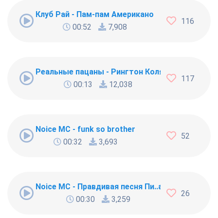
Клуб Рай - Пам-пам Американо
116
00:52
7,908
Реальные пацаны - Рингтон Коляна
117
00:13
12,038
Noice MC - funk so brother
52
00:32
3,693
Noice MC - Правдивая песня Пи..абола
26
00:30
3,259