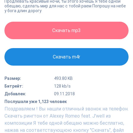
Продлевать красивые ночи, ты этого хочешь Я тебе одной
обещаю, сделать мир для нас с тобой раем Попрошу на небе
у бога длин дорогу
Скачать mp3
Скачать m4r
Размер:
493.80 KB
Битрейт:
128 kb/s
Добавлен:
09.11.2018
Послушали уже 1,123 человек
Поздравляем ! Вы нашли отличный звонок на телефон.
Скачать рингтон от Alexey Romeo feat. J'well из
композиции Я тебе одной обещаю можно бесплатно,
нажав на соответствующюю кнопку "Скачать", файл