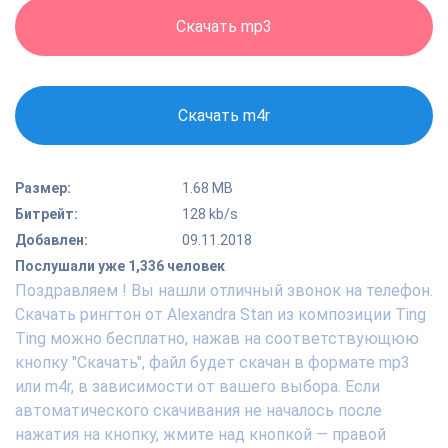
Скачать mp3
Скачать m4r
Размер:
1.68 MB
Битрейт:
128 kb/s
Добавлен:
09.11.2018
Послушали уже 1,336 человек
Поздравляем ! Вы нашли отличный звонок на телефон.
Скачать рингтон от Alexandra Stan из композиции Ting
Ting можно бесплатно, нажав на соответствующюю
кнопку "Скачать", файл будет скачан в формате mp3
или m4r, в зависимости от вашего выбора. Если
автоматического скачивания не началось после
нажатия на кнопку, жмите над кнопкой — правой