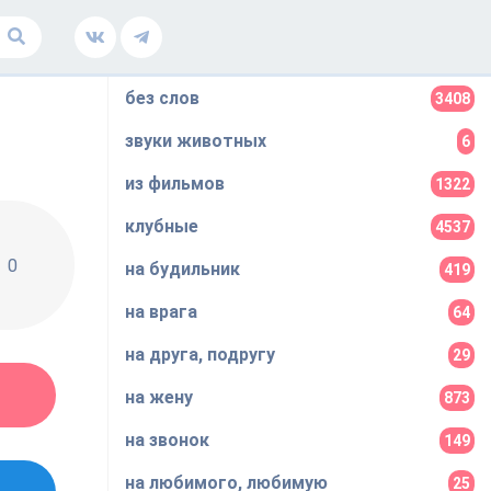
без слов
3408
звуки животных
6
из фильмов
1322
клубные
4537
0
на будильник
419
на врага
64
на друга, подругу
29
на жену
873
на звонок
149
на любимого, любимую
25