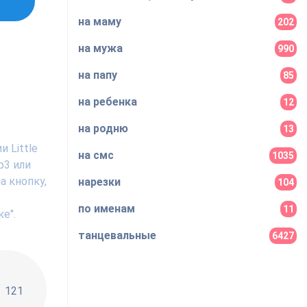
на маму
202
на мужа
990
на папу
85
на ребенка
12
на родню
13
 Little
на смс
1035
p3 или
а кнопку,
нарезки
104
по именам
11
е".
танцевальные
6427
!!
121