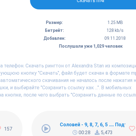
Скачать m4r
Размер:
1.25 MB
Битрейт:
128 kb/s
Добавлен:
09.11.2018
Послушали уже 1,029 человек
телефон. Скачать рингтон от Alexandra Stan из композиции
вующюю кнопку "Скачать", файл будет скачан в формате m
 автоматического скачивания не началось после нажатия н
, и выбирайте "Сохранить ссылку как ...". В мобильных
а кнопке, после чего выбрать "Сохранить данные по ссылк
ng Newbie
Соловей - 9, 8, 7, 6, 5 .... Подъём !
157
00:28
5,473