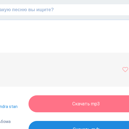
Скачать mp3
ndra stan
ьбома