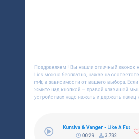
Поздравляем ! Вы нашли отличный звонок на 
Lies можно бесплатно, нажав на соответст
m4r, в зависимости от вашего выбора. Если
жмите над кнопкой — правой клавишей мышки
устройствах надо нажать и держать палец н
Kursiva & Vanger - Like A Fucki
00:29
3,782