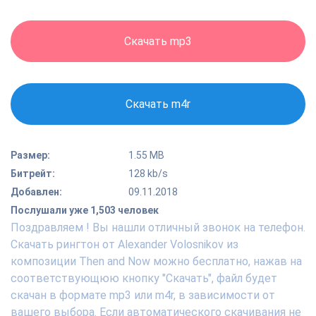
Скачать mp3
Скачать m4r
Размер:
1.55 MB
Битрейт:
128 kb/s
Добавлен:
09.11.2018
Послушали уже 1,503 человек
Поздравляем ! Вы нашли отличный звонок на телефон.
Скачать рингтон от Alexander Volosnikov из
композиции Then and Now можно бесплатно, нажав на
соответствующюю кнопку "Скачать", файл будет
скачан в формате mp3 или m4r, в зависимости от
вашего выбора. Если автоматического скачивания не