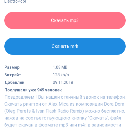
ElectroPop!
Скачать mp3
Скачать m4r
Размер:
1.08 MB
Битрейт:
128 kb/s
Добавлен:
09.11.2018
Послушали уже 949 человек
Поздравляем ! Вы нашли отличный звонок на телефон.
Скачать рингтон от Alex Mica из композиции Dora Dora
(Oleg Perets & Ivan Flash Radio Remix) можно бесплатно,
нажав на соответствующюю кнопку "Скачать", файл
будет скачан в формате mp3 или m4r, в зависимости