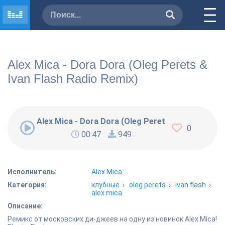
Alex Mica - Dora Dora (Oleg Perets &
Ivan Flash Radio Remix)
Alex Mica - Dora Dora (Oleg Perets & Ivan Flash R
0
00:47
949
Исполнитель:
Alex Mica
Категория:
клубные
›
oleg perets
›
ivan flash
›
alex mica
Описание:
Ремикс от московских ди-джеев на одну из новинок Alex Mica!