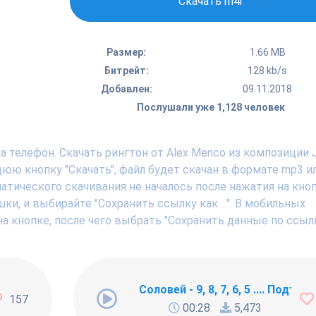
Скачать m4r
Размер:
1.66 MB
Битрейт:
128 kb/s
Добавлен:
09.11.2018
Послушали уже 1,128 человек
 телефон. Скачать рингтон от Alex Menco из композиции 
ю кнопку "Скачать", файл будет скачан в формате mp3 ил
тического скачивания не началось после нажатия на кноп
, и выбирайте "Сохранить ссылку как ...". В мобильных
а кнопке, после чего выбрать "Сохранить данные по ссылк
ng Newbie
Соловей - 9, 8, 7, 6, 5 .... Подъём !
157
00:28
5,473