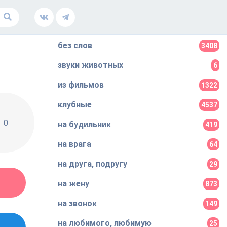
без слов
3408
звуки животных
6
из фильмов
1322
клубные
4537
0
на будильник
419
на врага
64
на друга, подругу
29
на жену
873
на звонок
149
на любимого, любимую
25