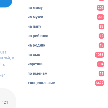
на маму
202
на мужа
990
на папу
85
на ребенка
12
на родню
13
Just
на смс
1035
и m4r, в
ку,
нарезки
104
по именам
11
е".
танцевальные
6427
!!
121