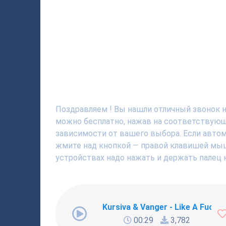
Поздравляем ! Вы нашли отличный звонок на
можно бесплатно, нажав на соответствующю
зависимости от вашего выбора. Если автома
жмите над кнопкой — правой клавишей мышки
устройствах надо нажать и держать палец н
Kursiva & Vanger - Like A Fucki
00:29
3,782