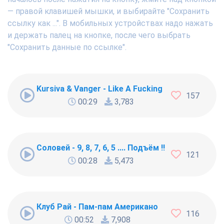
— правой клавишей мышки, и выбирайте "Сохранить
ссылку как ...". В мобильных устройствах надо нажать
и держать палец на кнопке, после чего выбрать
"Сохранить данные по ссылке".
Kursiva & Vanger - Like A Fucking Newbie
157
00:29
3,783
Соловей - 9, 8, 7, 6, 5 .... Подъём !!!
121
00:28
5,473
Клуб Рай - Пам-пам Американо
116
00:52
7,908