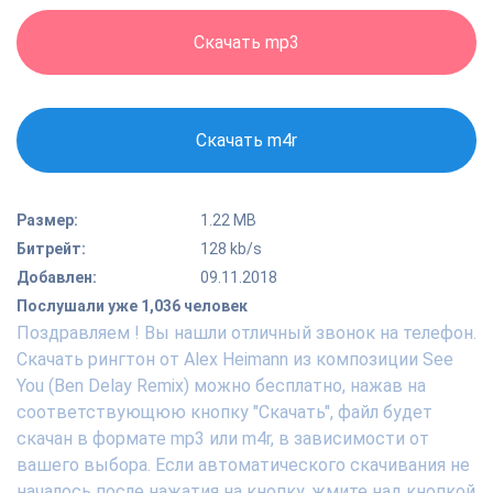
Скачать mp3
Скачать m4r
Размер:
1.22 MB
Битрейт:
128 kb/s
Добавлен:
09.11.2018
Послушали уже 1,036 человек
Поздравляем ! Вы нашли отличный звонок на телефон.
Скачать рингтон от Alex Heimann из композиции See
You (Ben Delay Remix) можно бесплатно, нажав на
соответствующюю кнопку "Скачать", файл будет
скачан в формате mp3 или m4r, в зависимости от
вашего выбора. Если автоматического скачивания не
началось после нажатия на кнопку, жмите над кнопкой