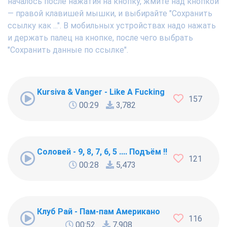
началось после нажатия на кнопку, жмите над кнопкой
— правой клавишей мышки, и выбирайте "Сохранить
ссылку как ...". В мобильных устройствах надо нажать
и держать палец на кнопке, после чего выбрать
"Сохранить данные по ссылке".
Kursiva & Vanger - Like A Fucking Newbie
157
00:29
3,782
Соловей - 9, 8, 7, 6, 5 .... Подъём !!!
121
00:28
5,473
Клуб Рай - Пам-пам Американо
116
00:52
7,908