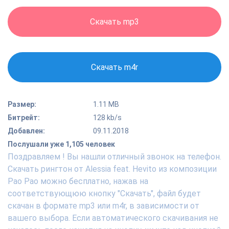
Скачать mp3
Скачать m4r
Размер:
1.11 MB
Битрейт:
128 kb/s
Добавлен:
09.11.2018
Послушали уже 1,105 человек
Поздравляем ! Вы нашли отличный звонок на телефон.
Скачать рингтон от Alessia feat. Hevito из композиции
Pao Pao можно бесплатно, нажав на
соответствующюю кнопку "Скачать", файл будет
скачан в формате mp3 или m4r, в зависимости от
вашего выбора. Если автоматического скачивания не