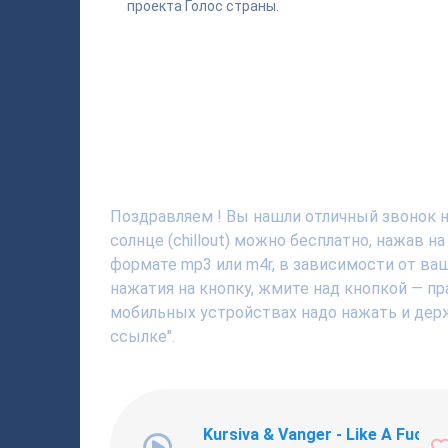
проекта Голос страны.
Поздравляем ! Вы нашли отличный звонок н
солнце (chillout) можно бесплатно, нажав 
формате mp3 или m4r, в зависимости от ва
нажатия на кнопку, жмите над кнопкой — пр
мобильных устройствах надо нажать и держ
ссылке".
Kursiva & Vanger - Like A Fucki