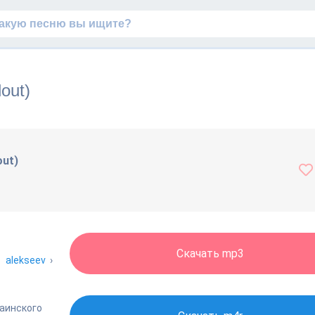
out)
out)
Скачать mp3
›
alekseev
›
раинского