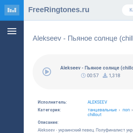
FreeRingtones.ru
Alekseev - Пьяное солнце (chill
Alekseev - Пьяное солнце (chill
00:57
1,318
Исполнитель:
ALEKSEEV
Категория:
танцевальные
›
поп
chillout
Описание:
Alekseev - украинский певец. Полуфиналист ук