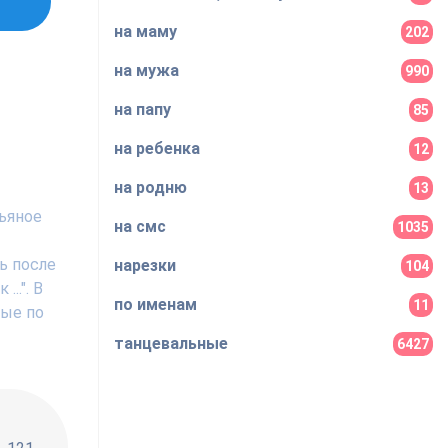
на маму
202
на мужа
990
на папу
85
на ребенка
12
на родню
13
Пьяное
на смс
1035
ь после
нарезки
104
..". В
по именам
11
ные по
танцевальные
6427
!!