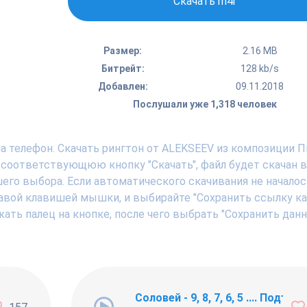
Скачать m4r
Размер:
2.16 MB
Битрейт:
128 kb/s
Добавлен:
09.11.2018
Послушали уже 1,318 человек
а телефон. Скачать рингтон от ALEKSEEV из композиции 
на соответствующюю кнопку "Скачать", файл будет скачан в
шего выбора. Если автоматического скачивания не началос
авой клавишей мышки, и выбирайте "Сохранить ссылку как .
ать палец на кнопке, после чего выбрать "Сохранить дан
ng Newbie
Соловей - 9, 8, 7, 6, 5 .... Подъём !