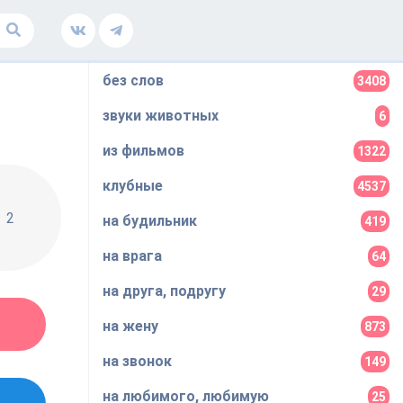
без слов
3408
звуки животных
6
из фильмов
1322
клубные
4537
2
на будильник
419
на врага
64
на друга, подругу
29
на жену
873
на звонок
149
на любимого, любимую
25