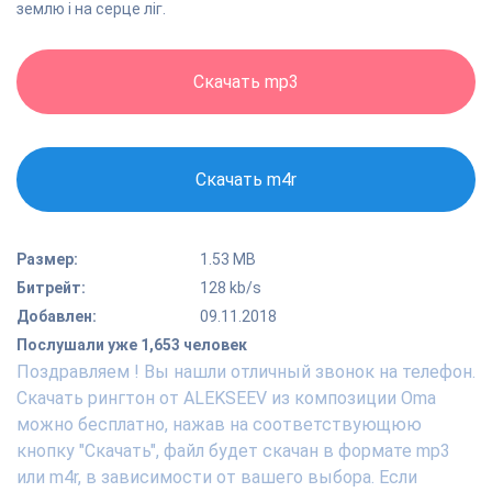
землю і на серце ліг.
Скачать mp3
Скачать m4r
Размер:
1.53 MB
Битрейт:
128 kb/s
Добавлен:
09.11.2018
Послушали уже 1,653 человек
Поздравляем ! Вы нашли отличный звонок на телефон.
Скачать рингтон от ALEKSEEV из композиции Оma
можно бесплатно, нажав на соответствующюю
кнопку "Скачать", файл будет скачан в формате mp3
или m4r, в зависимости от вашего выбора. Если