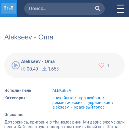
Alekseev - Оma
Alekseev - Оma
1
00:40
1,653
Исполнитель:
ALEKSEEV
Категория:
спокойные
›
про любовь
›
романтические
›
украинские
›
alekseev
›
красивый голос
Описание:
Доторкнись, пригорни, в тім немає вини. Ми давно вже чекали
весни. Хай тепло рук твоїх враз розтопить білий сніг. Що на