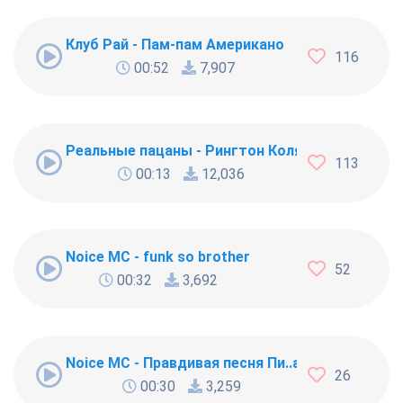
Клуб Рай - Пам-пам Американо
116
00:52
7,907
Реальные пацаны - Рингтон Коляна
113
00:13
12,036
Noice MC - funk so brother
52
00:32
3,692
Noice MC - Правдивая песня Пи..абола
26
00:30
3,259