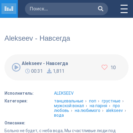
Alekseev - Навсегда
Alekseev - Навсегда
10
00:31
1,811
Исполнитель:
ALEKSEEV
Категория:
танцевальные
›
поп
›
грустные
›
мужской вокал
›
на парня
›
про
любовь
›
на любимого
›
alekseev
›
вода
Описание:
Больно не будет, с неба вода, Мы счастливые люди под