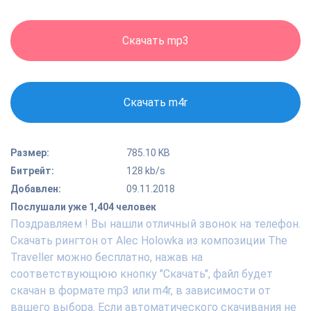
Скачать mp3
Скачать m4r
Размер:
785.10 KB
Битрейт:
128 kb/s
Добавлен:
09.11.2018
Послушали уже 1,404 человек
Поздравляем ! Вы нашли отличный звонок на телефон.
Скачать рингтон от Alec Holowka из композиции The
Traveller можно бесплатно, нажав на
соответствующюю кнопку "Скачать", файл будет
скачан в формате mp3 или m4r, в зависимости от
вашего выбора. Если автоматического скачивания не