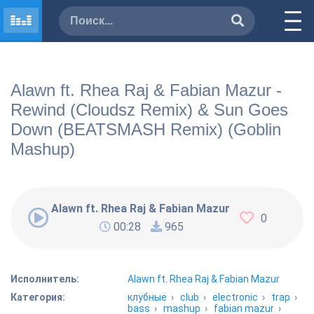
Alawn ft. Rhea Raj & Fabian Mazur -
Rewind (Cloudsz Remix) & Sun Goes
Down (BEATSMASH Remix) (Goblin
Mashup)
Alawn ft. Rhea Raj & Fabian Mazur - Rewind (Cl
0
00:28
965
Исполнитель:
Alawn ft. Rhea Raj & Fabian Mazur
Категория:
клубные
›
club
›
electronic
›
trap
›
bass
›
mashup
›
fabian mazur
›