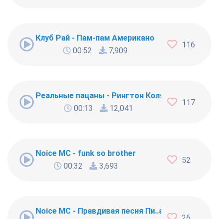
Клуб Рай - Пам-пам Американо
116
00:52
7,909
Реальные пацаны - Рингтон Коляна
117
00:13
12,041
Noice MC - funk so brother
52
00:32
3,693
Noice MC - Правдивая песня Пи..абола
26