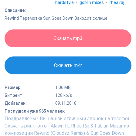
hardstyle
›
goblin mixes
›
rhea raj
Описание:
Rewind Перемотка Sun Goes Down Заходит солнце
Скачать mp3
Скачать m4r
Размер:
1.06 MB
Битрейт:
128 kb/s
Добавлен:
09.11.2018
Послушали уже 965 человек
Поздравляем ! Вы нашли отличный звонок на телефон.
Скачать рингтон от Alawn ft. Rhea Raj & Fabian Mazur из
композиции Rewind (Cloudsz Remix) & Sun Goes Down