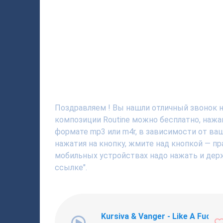
Поздравляем ! Вы нашли отличный звонок на 
композиции Routine можно бесплатно, нажа
формате mp3 или m4r, в зависимости от ва
нажатия на кнопку, жмите над кнопкой — пр
мобильных устройствах надо нажать и держ
ссылке".
Kursiva & Vanger - Like A Fucki