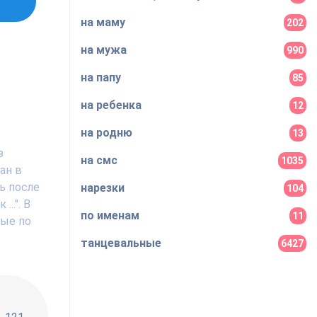
на маму
202
на мужа
990
на папу
85
на ребенка
12
на родню
13
з
на смс
1035
ан в
ь после
нарезки
104
..". В
по именам
11
ные по
танцевальные
6427
!!