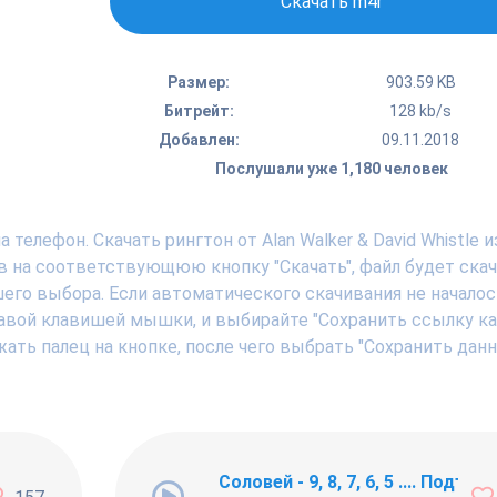
Скачать m4r
Размер:
903.59 KB
Битрейт:
128 kb/s
Добавлен:
09.11.2018
Послушали уже 1,180 человек
телефон. Скачать рингтон от Alan Walker & David Whistle и
в на соответствующюю кнопку "Скачать", файл будет скач
шего выбора. Если автоматического скачивания не началос
авой клавишей мышки, и выбирайте "Сохранить ссылку как .
ать палец на кнопке, после чего выбрать "Сохранить дан
ng Newbie
Соловей - 9, 8, 7, 6, 5 .... Подъём !