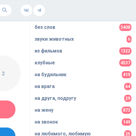
без слов
3408
звуки животных
6
из фильмов
1322
клубные
4537
2
на будильник
419
на врага
64
на друга, подругу
29
на жену
873
на звонок
149
на любимого, любимую
25