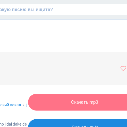
Скачать mp3
ский вокал
›
j
o jidai dake de