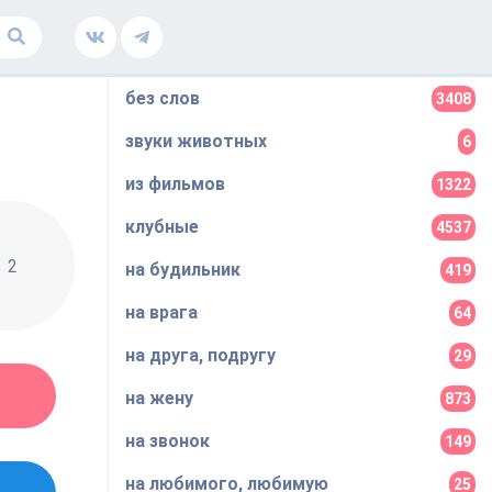
без слов
3408
звуки животных
6
из фильмов
1322
клубные
4537
2
на будильник
419
на врага
64
на друга, подругу
29
на жену
873
на звонок
149
на любимого, любимую
25