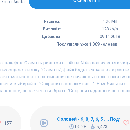
Скачать m4r
e mo ii Anata
Размер:
1.20 MB
Битрейт:
128 kb/s
Добавлен:
09.11.2018
Послушали уже 1,369 человек
 телефон. Скачать рингтон от Akina Nakamori из композиц
твующюю кнопку "Скачать", файл будет скачан в формате
 автоматического скачивания не началось после нажатия н
, и выбирайте "Сохранить ссылку как ...". В мобильных
а кнопке, после чего выбрать "Сохранить данные по ссылк
ng Newbie
Соловей - 9, 8, 7, 6, 5 .... Подъём !
157
00:28
5,473