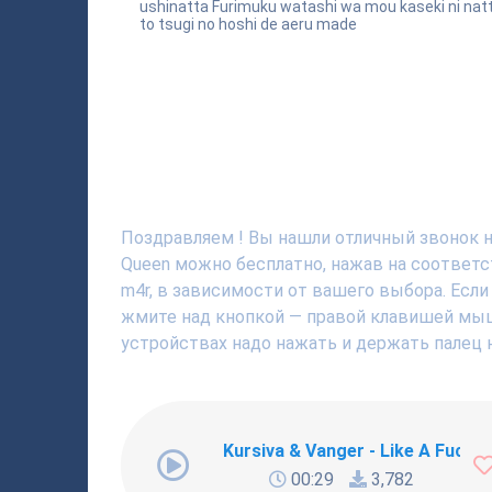
ushinatta Furimuku watashi wa mou kaseki ni natt
to tsugi no hoshi de aeru made
Поздравляем ! Вы нашли отличный звонок на
Queen можно бесплатно, нажав на соответс
m4r, в зависимости от вашего выбора. Если
жмите над кнопкой — правой клавишей мышки
устройствах надо нажать и держать палец н
Kursiva & Vanger - Like A Fucki
00:29
3,782