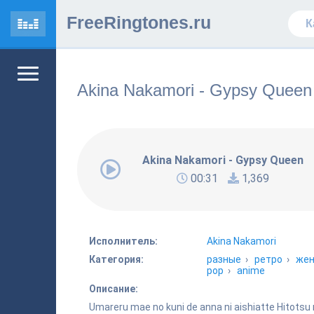
FreeRingtones.ru
Akina Nakamori - Gypsy Queen
Akina Nakamori - Gypsy Queen
00:31
1,369
Исполнитель:
Akina Nakamori
Категория:
разные
›
ретро
›
жен
pop
›
anime
Описание:
Umareru mae no kuni de anna ni aishiatte Hitotsu n