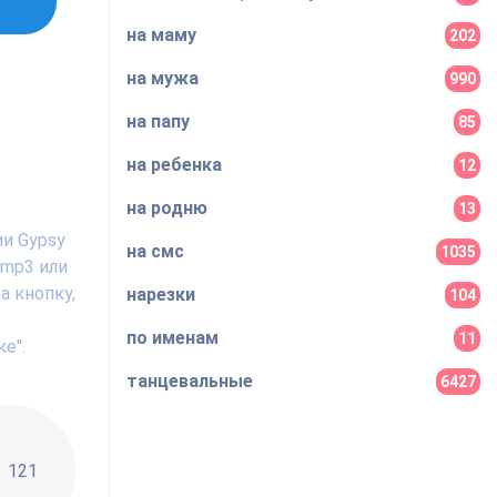
на маму
202
на мужа
990
на папу
85
на ребенка
12
на родню
13
ии Gypsy
на смс
1035
 mp3 или
а кнопку,
нарезки
104
по именам
11
е".
танцевальные
6427
!!
121