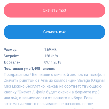
Скачать mp3
Скачать m4r
Размер:
1.69 MB
Битрейт:
128 kb/s
Добавлен:
09.11.2018
Послушали уже 1,498 человек
Поздравляем ! Вы нашли отличный звонок на телефон.
Скачать рингтон от Airia из композиции Savage (Original
Mix) можно бесплатно, нажав на соответствующюю
кнопку "Скачать", файл будет скачан в формате mp3
или m4r, в зависимости от вашего выбора. Если
автоматического скачивания не началось после