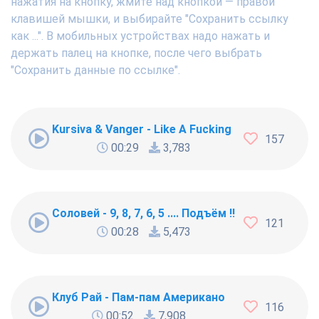
нажатия на кнопку, жмите над кнопкой — правой
клавишей мышки, и выбирайте "Сохранить ссылку
как ...". В мобильных устройствах надо нажать и
держать палец на кнопке, после чего выбрать
"Сохранить данные по ссылке".
Kursiva & Vanger - Like A Fucking Newbie
157
00:29
3,783
Соловей - 9, 8, 7, 6, 5 .... Подъём !!!
121
00:28
5,473
Клуб Рай - Пам-пам Американо
116
00:52
7,908