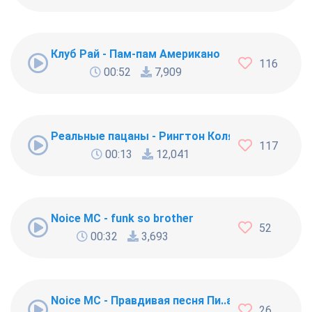
Клуб Рай - Пам-пам Американо
116
00:52
7,909
Реальные пацаны - Рингтон Коляна
117
00:13
12,041
Noice MC - funk so brother
52
00:32
3,693
Noice MC - Правдивая песня Пи..абола
26