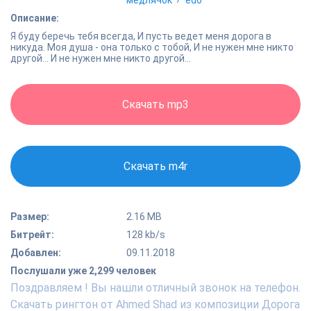
медлячок
›
edo
Описание:
Я буду беречь тебя всегда, И пусть ведет меня дорога в
никуда. Моя душа - она только с тобой, И не нужен мне никто
другой... И не нужен мне никто другой...
Скачать mp3
Скачать m4r
Размер:
2.16 MB
Битрейт:
128 kb/s
Добавлен:
09.11.2018
Послушали уже 2,299 человек
Поздравляем ! Вы нашли отличный звонок на телефон.
Скачать рингтон от Ahmed Shad из композиции Дорога