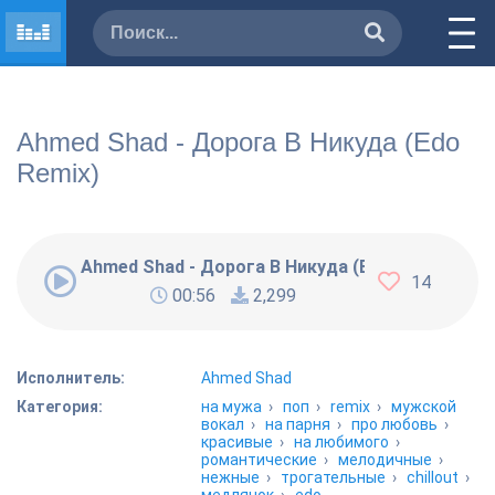
Ahmed Shad - Дорога В Никуда (Edo
Remix)
Ahmed Shad - Дорога В Никуда (Edo Remix)
14
00:56
2,299
Исполнитель:
Ahmed Shad
Категория:
на мужа
›
поп
›
remix
›
мужской
вокал
›
на парня
›
про любовь
›
красивые
›
на любимого
›
романтические
›
мелодичные
›
нежные
›
трогательные
›
chillout
›