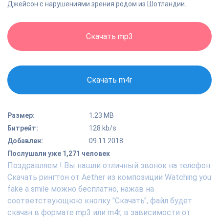
Джейсон с нарушениями зрения родом из Шотландии.
Скачать mp3
Скачать m4r
Размер:
1.23 MB
Битрейт:
128 kb/s
Добавлен:
09.11.2018
Послушали уже 1,271 человек
Поздравляем ! Вы нашли отличный звонок на телефон.
Скачать рингтон от Aether из композиции Watching you
fake a smile можно бесплатно, нажав на
соответствующюю кнопку "Скачать", файл будет
скачан в формате mp3 или m4r, в зависимости от