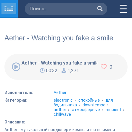
Aether - Watching you fake a smile
Aether - Watching you fake a smile
0
00:32
1,271
Исполнитель:
Aether
Категория:
electronic
›
спокойные
›
для
будильника
›
downtempo
›
aether
›
атмосферные
›
ambient
›
chillwave
Описание:
Aether - музыкальный продюсер и композитор по имени