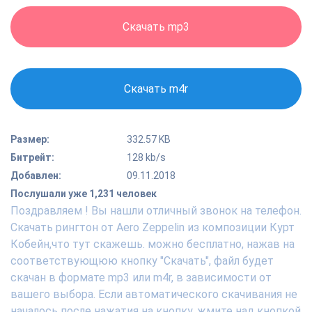
Скачать mp3
Скачать m4r
Размер:
332.57 KB
Битрейт:
128 kb/s
Добавлен:
09.11.2018
Послушали уже 1,231 человек
Поздравляем ! Вы нашли отличный звонок на телефон.
Скачать рингтон от Aero Zeppelin из композиции Курт
Кобейн,что тут скажешь. можно бесплатно, нажав на
соответствующюю кнопку "Скачать", файл будет
скачан в формате mp3 или m4r, в зависимости от
вашего выбора. Если автоматического скачивания не
началось после нажатия на кнопку, жмите над кнопкой