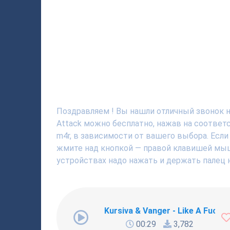
Поздравляем ! Вы нашли отличный звонок на
Attack можно бесплатно, нажав на соответ
m4r, в зависимости от вашего выбора. Если
жмите над кнопкой — правой клавишей мышки
устройствах надо нажать и держать палец н
Kursiva & Vanger - Like A Fucki
00:29
3,782