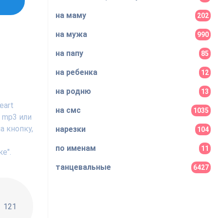
на маму
202
на мужа
990
на папу
85
на ребенка
12
на родню
13
eart
на смс
1035
 mp3 или
а кнопку,
нарезки
104
по именам
11
е".
танцевальные
6427
!!
121