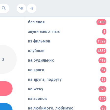
без слов
3408
звуки животных
6
из фильмов
1322
клубные
4537
0
на будильник
419
на врага
64
на друга, подругу
29
на жену
873
на звонок
149
на любимого, любимую
25