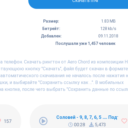
Скачать m4r
Размер:
1.83 MB
Битрейт:
128 kb/s
Добавлен:
09.11.2018
Послушали уже 1,457 человек
 телефон. Скачать рингтон от Aero Chord из композиции H
ствующюю кнопку "Скачать", файл будет скачан в формате
 автоматического скачивания не началось после нажатия н
, и выбирайте "Сохранить ссылку как ...". В мобильных
а кнопке, после чего выбрать "Сохранить данные по ссылк
ng Newbie
Соловей - 9, 8, 7, 6, 5 .... Подъём !
157
00:28
5,473