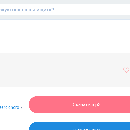
Скачать mp3
aero chord
›