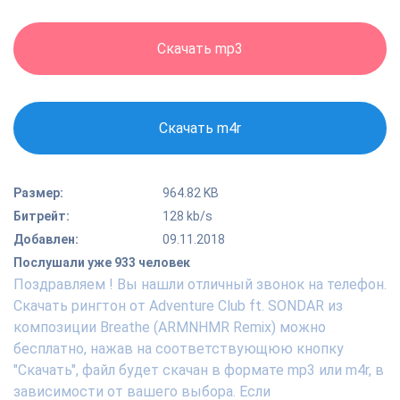
Скачать mp3
Скачать m4r
Размер:
964.82 KB
Битрейт:
128 kb/s
Добавлен:
09.11.2018
Послушали уже 933 человек
Поздравляем ! Вы нашли отличный звонок на телефон.
Скачать рингтон от Adventure Club ft. SONDAR из
композиции Breathe (ARMNHMR Remix) можно
бесплатно, нажав на соответствующюю кнопку
"Скачать", файл будет скачан в формате mp3 или m4r, в
зависимости от вашего выбора. Если