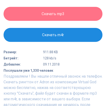
Скачать mp3
Скачать m4r
Размер:
911.88 KB
Битрейт:
128 kb/s
Добавлен:
09.11.2018
Послушали уже 1,330 человек
Поздравляем ! Вы нашли отличный звонок на телефон.
Скачать рингтон от Adron из композиции Virtual God
можно бесплатно, нажав на соответствующюю
кнопку "Скачать", файл будет скачан в формате mp3
или m4r, в зависимости от вашего выбора. Если
автоматического скачивания не началось после