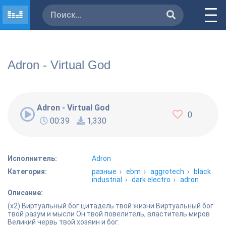
Adron - Virtual God
Adron - Virtual God
0
00:39
1,330
Исполнитель:
Adron
Категория:
разные
›
ebm
›
aggrotech
›
black
industrial
›
dark electro
›
adron
Описание:
(x2) Виртуальный бог цитадель твой жизни Виртуальный бог
твой разум и мысли Он твой повелитель, властитель миров
Великий червь твой хозяин и бог.