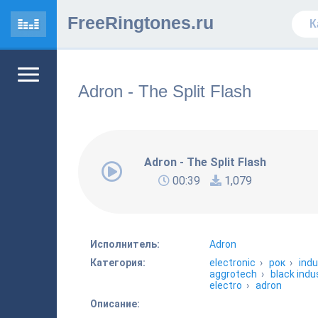
FreeRingtones.ru
Adron - The Split Flash
Adron - The Split Flash
00:39
1,079
Исполнитель:
Adron
Категория:
electronic
›
рок
›
indu
aggrotech
›
black indus
electro
›
adron
Описание: