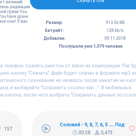
Скачать m4r
ймет великий
ровень радиации
рной грязи You
You have grave
ave now! У вас
Размер:
913.56 KB
Битрейт:
128 kb/s
Добавлен:
09.11.2018
Послушали уже 1,079 человек
телефон. Скачать рингтон от Adron из композиции The Spl
ю кнопку "Скачать", файл будет скачан в формате mp3 ил
тического скачивания не началось после нажатия на кноп
, и выбирайте "Сохранить ссылку как ...". В мобильных
а кнопке, после чего выбрать "Сохранить данные по ссылк
ng Newbie
Соловей - 9, 8, 7, 6, 5 .... Подъём !
157
00:28
5,473