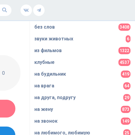
без слов
3408
звуки животных
6
из фильмов
1322
клубные
4537
0
на будильник
419
на врага
64
на друга, подругу
29
на жену
873
на звонок
149
на любимого, любимую
25