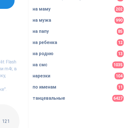
на маму
202
на мужа
990
на папу
85
на ребенка
12
на родню
13
it Flash
на смс
1035
и m4r, в
ку,
нарезки
104
по именам
11
е".
танцевальные
6427
!!
121