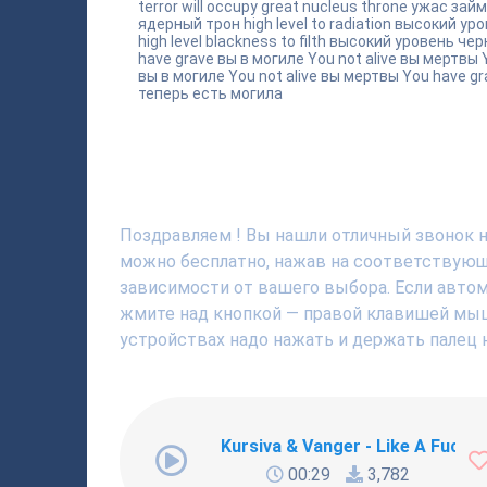
terror will occupy great nucleus throne ужас за
ядерный трон high level to radiation высокий у
high level blackness to filth высокий уровень че
have grave вы в могиле You not alive вы мертвы 
вы в могиле You not alive вы мертвы You have gr
теперь есть могила
Поздравляем ! Вы нашли отличный звонок на 
можно бесплатно, нажав на соответствующю
зависимости от вашего выбора. Если автома
жмите над кнопкой — правой клавишей мышки
устройствах надо нажать и держать палец н
Kursiva & Vanger - Like A Fucki
00:29
3,782