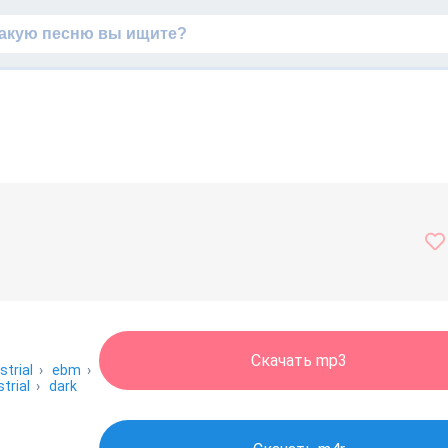
Скачать mp3
strial
›
ebm
›
trial
›
dark