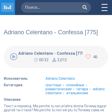
Adriano Celentano - Confessa [775]
Adriano Celentano - Confessa [775]
46
00:32
3,012
Исполнитель:
Adriano Celentano
Категория:
грустные
›
спокойные
›
романтические
›
гитара
›
adriano
celentano
›
итальянские
Описание:
Текст и перевод: Ma perche tu sei un'altra donna Почему вдруг
другой ты стала? Ma perche tu non sei piu tu Почему сама не