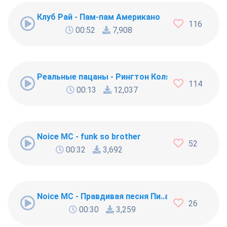
Клуб Рай - Пам-пам Американо
116
00:52
7,908
Реальные пацаны - Рингтон Коляна
114
00:13
12,037
Noice MC - funk so brother
52
00:32
3,692
Noice MC - Правдивая песня Пи..абола
26
00:30
3,259