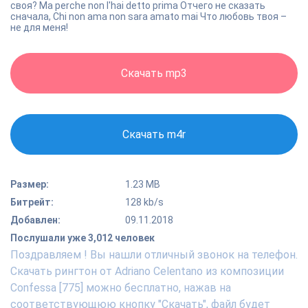
своя? Ma perche non l'hai detto prima Отчего не сказать
сначала, Chi non ama non sara amato mai Что любовь твоя –
не для меня!
Скачать mp3
Скачать m4r
Размер:
1.23 MB
Битрейт:
128 kb/s
Добавлен:
09.11.2018
Послушали уже 3,012 человек
Поздравляем ! Вы нашли отличный звонок на телефон.
Скачать рингтон от Adriano Celentano из композиции
Confessa [775] можно бесплатно, нажав на
соответствующюю кнопку "Скачать", файл будет