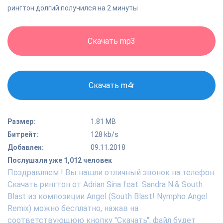
рингтон долгий получился на 2 минуты
Скачать mp3
Скачать m4r
Размер:
1.81 MB
Битрейт:
128 kb/s
Добавлен:
09.11.2018
Послушали уже 1,012 человек
Поздравляем ! Вы нашли отличный звонок на телефон.
Скачать рингтон от Adrian Sina feat. Sandra N.& South
Blast из композиции Angel (South Blast! Nympho Angel
Remix) можно бесплатно, нажав на
соответствующюю кнопку "Скачать", файл будет