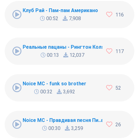
Клуб Рай - Пам-пам Американо
116
00:52
7,908
Реальные пацаны - Рингтон Коляна
117
00:13
12,037
Noice MC - funk so brother
52
00:32
3,692
Noice MC - Правдивая песня Пи..абола
26
00:30
3,259